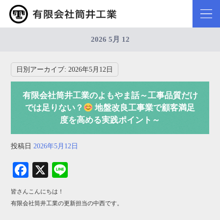
2026 5月 12
日別アーカイブ:
2026年5月12日
有限会社筒井工業のよもやま話～工事品質だけ
では足りない？
地盤改良工事業で顧客満足
度を高める実践ポイント～
投稿日
2026年5月12日
Fa
X
Li
ce
ne
皆さんこんにちは！
bo
有限会社筒井工業の更新担当の中西です。
ok