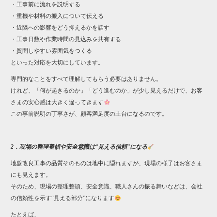
・工事前に流れを説明する
・重機や材料の搬入について伝える
・近隣への影響をどう抑えるかを話す
・工事日数や作業時間の見込みを共有する
・質問しやすい雰囲気をつくる
といった対応を大切にしています。
専門的なことをすべて理解してもらう必要はありません。
けれど、「何が起きるのか」「どう進むのか」が少し見えるだけで、お客
さまの安心感は大きく違ってきます
この事前説明の丁寧さが、顧客満足度の土台になるのです。
2．現場の整理整頓や安全意識は“見える信頼”になる
地盤改良工事の品質そのものは地中に隠れますが、現場の様子はお客さま
にも見えます。
そのため、現場の整理整頓、安全意識、職人さんの振る舞いなどは、会社
の信頼性を示す“見える部分”になります
たとえば、