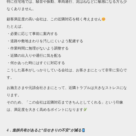
特に住宅地では、騒音や振動、車両通行、泥はねなどに敏感になる方も少
なくありません。
顧客満足度の高い会社は、この近隣対応を軽く考えません
たとえば、
・必要に応じて事前に案内する
・道路や敷地まわりを汚しにくいよう配慮する
・作業時間に無理がないよう調整する
・近隣の出入りや通行に気を配る
・何かあった時にはすぐに対応する
こうした基本がしっかりしている会社は、お客さまにとって非常に安心で
す。
お施主さまや元請会社さまにとって、近隣トラブルは大きなストレスにな
ります。
そのため、「この会社は近隣対応まできちんとしてくれる」という印象
は、満足度を大きく高めるポイントになります
4．進捗共有があると“任せきりの不安”が減る